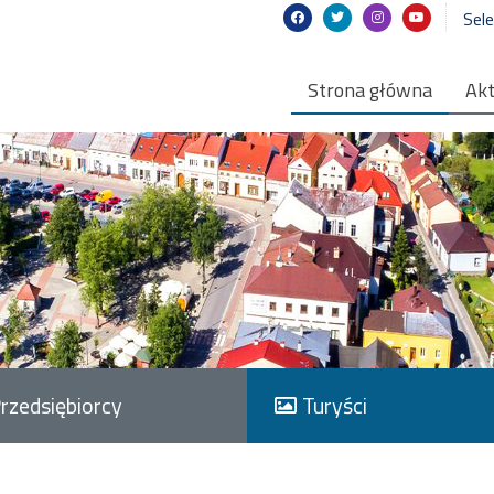
Sel
Strona główna
Akt
rzedsiębiorcy
Turyści