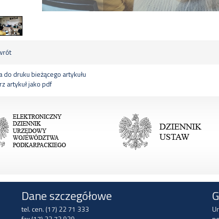
rót
 do druku bieżącego artykułu
z artykuł jako pdf
Dane szczegółowe
G
tel. cen. (17) 22 71 333
Ur
fax (17) 22 72 939
po