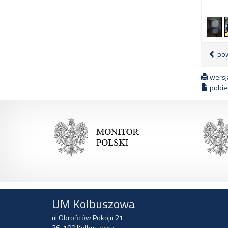
pow
wersja
pobier
UM Kolbuszowa
ul Obrońców Pokoju 21
36-100 Kolbuszowa