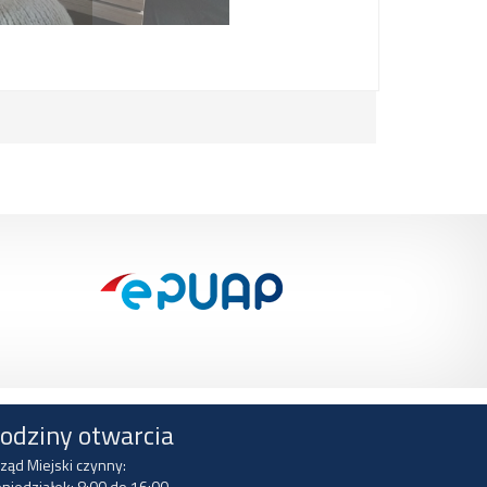
odziny otwarcia
ząd Miejski czynny:
niedziałek: 8:00 do 16:00