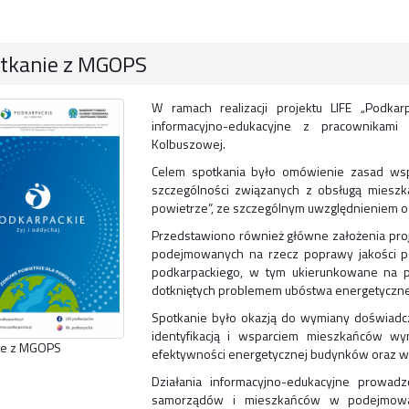
tkanie z MGOPS
W ramach realizacji projektu LIFE „Podka
informacyjno-edukacyjne z pracownikam
Kolbuszowej.
Celem spotkania było omówienie zasad wspó
szczególności związanych z obsługą mies
powietrze”, ze szczególnym uwzględnieniem
Przedstawiono również główne założenia proje
podejmowanych na rzecz poprawy jakości p
podkarpackiego, w tym ukierunkowane na
dotkniętych problemem ubóstwa energetyczn
Spotkanie było okazją do wymiany doświadc
identyfikacją i wsparciem mieszkańców w
ie z MGOPS
efektywności energetycznej budynków oraz wy
Działania informacyjno-edukacyjne prowa
samorządów i mieszkańców w podejmowani