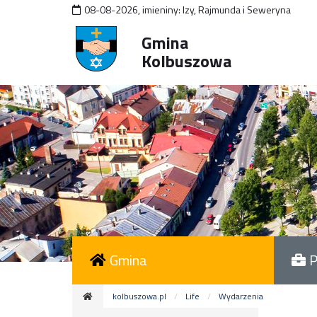
08-08-2026
,
imieniny:
Izy, Rajmunda i Seweryna
Gmina
Kolbuszowa
Gmina
P
kolbuszowa.pl
Life
Wydarzenia