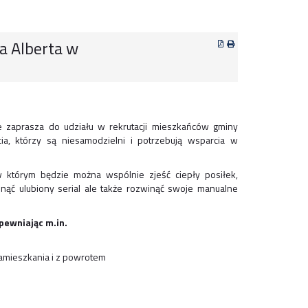
a Alberta w
 zaprasza do udziału w rekrutacji mieszkańców gminy
a, którzy są niesamodzielni i potrzebują wsparcia w
w którym będzie można wspólnie zjeść ciepły posiłek,
nąć ulubiony serial ale także rozwinąć swoje manualne
pewniając m.in.
amieszkania i z powrotem