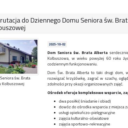
rutacja do Dziennego Domu Seniora św. Brat
buszowej
2025-10-02
Dom Seniora św. Brata Alberta
serdecznie
Kolbuszowa, w wieku powyżej 60 roku życi
codziennym funkcjonowaniu.
Dom Św. Brata Alberta to taki drugi dom, 
 Seniora św. Brata
rozwiązać krzyżówkę, zagrać w szachy, ogląd
 w Kolbuszowej
zdolności przy okazji organizowanych zajęć.
Ośrodek oferuje kompleksowe wsparcie, za
dwa posiłki( śniadanie i obiad)
dowóz do ośrodka wsparcia z miejsca z
usługi opiekuńczo-pielęgnacyjne
zajęcia kulturalno-oświatowe
zajęcia sportowo-rekreacyjne