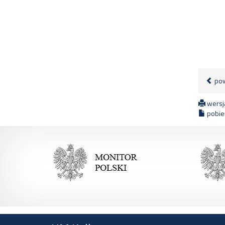
pow
wersja
pobier