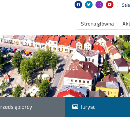
Sel
Strona główna
Akt
rzedsiębiorcy
Turyści