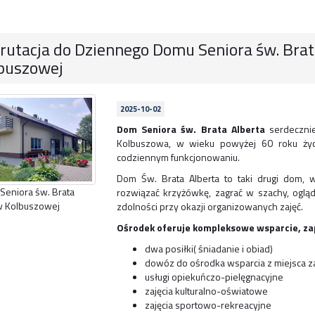
rutacja do Dziennego Domu Seniora św. Brat
buszowej
2025-10-02
Dom Seniora św. Brata Alberta
serdecznie
Kolbuszowa, w wieku powyżej 60 roku życi
codziennym funkcjonowaniu.
Dom Św. Brata Alberta to taki drugi dom, 
 Seniora św. Brata
rozwiązać krzyżówkę, zagrać w szachy, ogląd
 w Kolbuszowej
zdolności przy okazji organizowanych zajęć.
Ośrodek oferuje kompleksowe wsparcie, za
dwa posiłki( śniadanie i obiad)
dowóz do ośrodka wsparcia z miejsca z
usługi opiekuńczo-pielęgnacyjne
zajęcia kulturalno-oświatowe
zajęcia sportowo-rekreacyjne