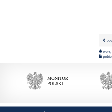
pow
wersja
pobier