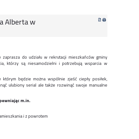
a Alberta w
 zaprasza do udziału w rekrutacji mieszkańców gminy
a, którzy są niesamodzielni i potrzebują wsparcia w
w którym będzie można wspólnie zjeść ciepły posiłek,
nąć ulubiony serial ale także rozwinąć swoje manualne
pewniając m.in.
amieszkania i z powrotem