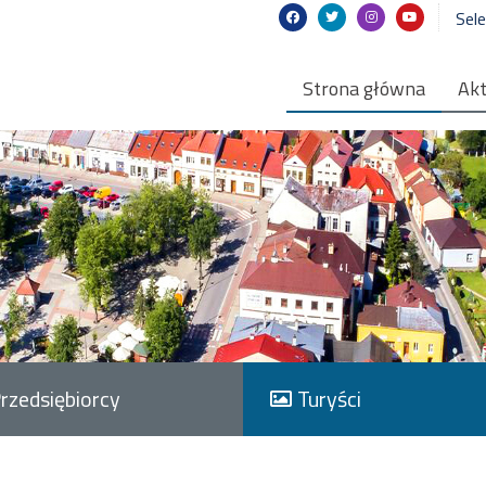
Sel
Strona główna
Akt
rzedsiębiorcy
Turyści