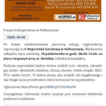
II wyprzedaż garażowa w Kolbuszowej
2025-10-03
Po dużym zainteresowaniu pierwszą edycją, organizatorzy
zapraszają na
II Wyprzedaż Garażową w Kolbuszowej
. Wydarzenie
odbędzie się w niedzielę,
26 października w godz. 08.00-14.00. na
placu targowym przy ul. Wolskiej
. Udział jest bezpłatny.
Podczas wyprzedaży będzie można znaleźć m.in.: ubrania, zabawki,
gry, antyki, rękodzieło, biżuteria, obrazy, obuwie, meble, książki, AGD i
RTV i wiele innych. To dobra okazja, aby znaleźć coś wyjątkowego i
dać drugie życie przedmiotom, które komuś już nie są potrzebne.
Zgłoszenia:
https://forms.gle/jVBMLqDCQ5UiXLvD8
Szczegółowe informacje można uzyskać pod numerami telefonów
podanymi na plakacie.