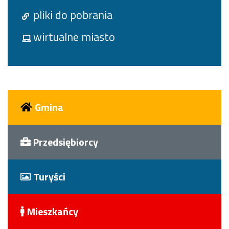
pliki do pobrania
wirtualne miasto
Gmina
Przedsiębiorcy
Turyści
Mieszkańcy