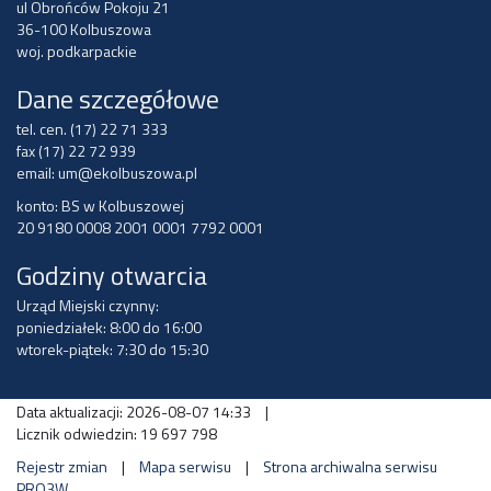
ul Obrońców Pokoju 21
36-100 Kolbuszowa
woj. podkarpackie
Dane szczegółowe
tel. cen. (17) 22 71 333
fax (17) 22 72 939
email:
um@ekolbuszowa.pl
konto: BS w Kolbuszowej
20 9180 0008 2001 0001 7792 0001
Godziny otwarcia
Urząd Miejski czynny:
poniedziałek: 8:00 do 16:00
wtorek-piątek: 7:30 do 15:30
Data aktualizacji: 2026-08-07 14:33
|
Licznik odwiedzin: 19 697 798
Rejestr zmian
|
Mapa serwisu
|
Strona archiwalna serwisu
PRO3W