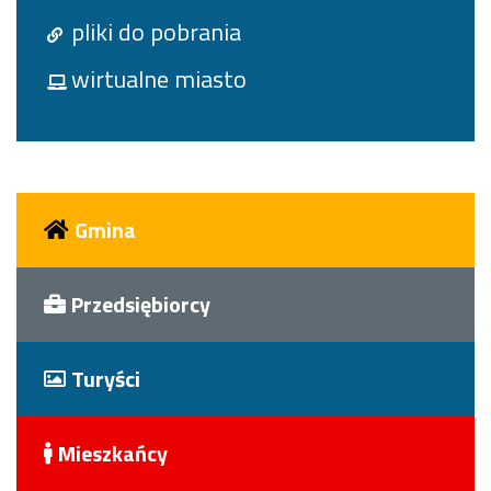
pliki do pobrania
wirtualne miasto
Gmina
Przedsiębiorcy
Turyści
Mieszkańcy