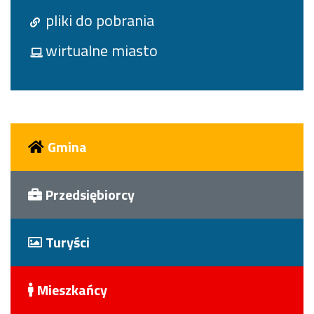
pliki do pobrania
wirtualne miasto
Gmina
Przedsiębiorcy
Turyści
Mieszkańcy