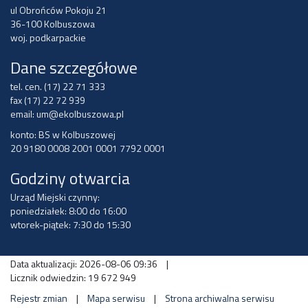
ul Obrońców Pokoju 21
36-100 Kolbuszowa
woj. podkarpackie
Dane szczegółowe
tel. cen. (17) 22 71 333
fax (17) 22 72 939
email:
um@ekolbuszowa.pl
konto: BS w Kolbuszowej
20 9180 0008 2001 0001 7792 0001
Godziny otwarcia
Urząd Miejski czynny:
poniedziałek: 8:00 do 16:00
wtorek-piątek: 7:30 do 15:30
Data aktualizacji: 2026-08-06 09:36
|
Licznik odwiedzin: 19 672 949
Rejestr zmian
|
Mapa serwisu
|
Strona archiwalna serwisu