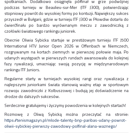
spotkaniach. Dodatkowo osiągnęła półfinał w grze podwójnej
podczas turnieju w Beaulieu-sur-Mer (ITF J300), potwierdzając
stopniowy powrót do wysokiej formy po kontuzji. Największy sukces
przyszedł w Bułgarii, gdzie w turnieju ITF J300 w Płowdiw dotarła do
ćwierćfinału po bardzo wyrównanym meczu z zawodniczką z
czołówki światowego rankingu juniorek.
Obecnie Oliwia Sybicka startuje w prestiżowym turnieju ITF J500
International HTV Junior Open 2026 w Offenbach w Niemczech,
rozgrywanym na kortach ziemnych w pierwszej połowie maja. Po
udanych występach w pierwszych rundach awansowała do kolejnej
fazy rywalizacji, umacniając swoją pozycję w międzynarodowym
rankingu ITF Juniors.
Regularne starty w turniejach wysokiej rangi oraz rywalizacja z
najlepszymi juniorkami świata stanowią ważny etap w sportowym
rozwoju zawodniczki z Kolbuszowej i budują jej doświadczenie na
drodze do dalszych sukcesów.
Serdecznie gratulujemy i życzymy powodzenia w kolejnych startach!
Rozmowę z Oliwą Sybicką można przeczytać na stronie:
https://tenismagazyn.pl/mlode-talenty-bnp-paribas-udany-powrot-
oliwii-sybickiej-pierwszy-zawodowy-polfinal-alana-waznego/