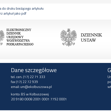
 do druku bieżącego artykułu
z artykuł jako pdf
Dane szczegółowe
G
tel. cen. (17) 22 71 333
Ur
fax (17) 22 72 939
po
email:
um@ekolbuszowa.pl
wt
konto: BS w Kolbuszowej
20 9180 0008 2001 0001 7792 0001