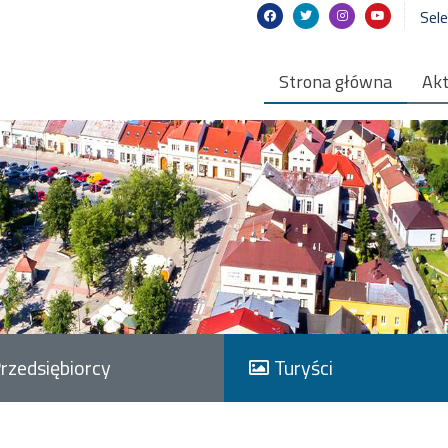
Sel
Strona główna
Akt
rzedsiębiorcy
Turyści