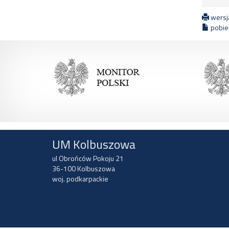
wersja
pobier
UM Kolbuszowa
ul Obrońców Pokoju 21
36-100 Kolbuszowa
woj. podkarpackie