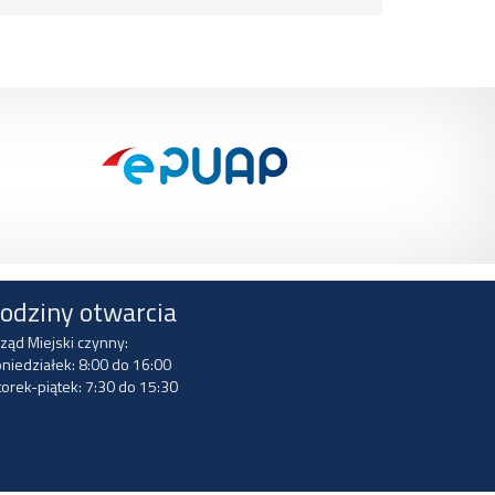
odziny otwarcia
ząd Miejski czynny:
niedziałek: 8:00 do 16:00
orek-piątek: 7:30 do 15:30