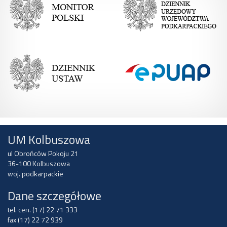
UM Kolbuszowa
ul Obrońców Pokoju 21
36-100 Kolbuszowa
woj. podkarpackie
Dane szczegółowe
tel. cen. (17) 22 71 333
fax (17) 22 72 939