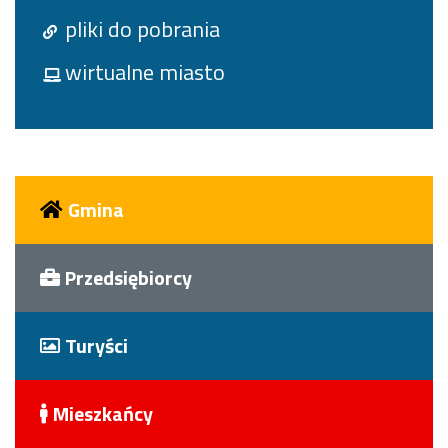
pliki do pobrania
wirtualne miasto
Gmina
Przedsiębiorcy
Turyści
Mieszkańcy