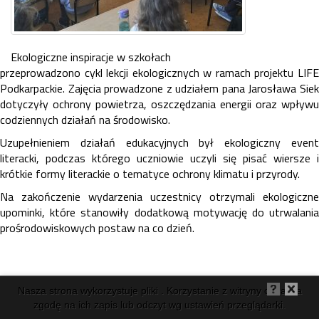
Ekologiczne inspiracje w szkołach
przeprowadzono cykl lekcji ekologicznych w ramach projektu LIFE
Podkarpackie. Zajęcia prowadzone z udziałem pana Jarosława Siek
dotyczyły ochrony powietrza, oszczędzania energii oraz wpływu
codziennych działań na środowisko.
Uzupełnieniem działań edukacyjnych był ekologiczny event
literacki, podczas którego uczniowie uczyli się pisać wiersze i
krótkie formy literackie o tematyce ochrony klimatu i przyrody.
Na zakończenie wydarzenia uczestnicy otrzymali ekologiczne
upominki, które stanowiły dodatkową motywację do utrwalania
prośrodowiskowych postaw na co dzień.
Nasza strona wykorzystuje pliki . Korzystanie z witryny oznacza
zgodę na ich zapis lub odczyt wg ustawień przeglądarki.