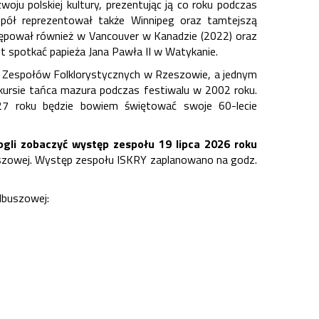
ju polskiej kultury, prezentując ją co roku podczas
spół reprezentował także Winnipeg oraz tamtejszą
tępował również w Vancouver w Kanadzie (2022) oraz
t spotkać papieża Jana Pawła II w Watykanie.
h Zespołów Folklorystycznych w Rzeszowie, a jednym
kursie tańca mazura podczas festiwalu w 2002 roku.
27 roku będzie bowiem świętować swoje 60-lecie
ogli zobaczyć występ zespołu
19 lipca 2026 roku
uszowej. Występ zespołu ISKRY zaplanowano na godz.
lbuszowej: