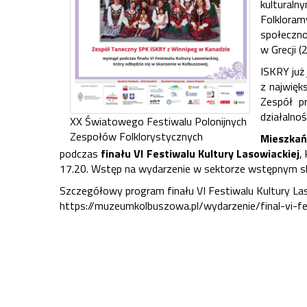
kulturaln
Folklora
społeczno
w Grecji 
ISKRY już
z najwięk
Zespół p
działalnośc
XX Światowego Festiwalu Polonijnych
Zespołów Folklorystycznych
Mieszkań
podczas
finału VI Festiwalu Kultury Lasowiackiej
,
17.20. Wstęp na wydarzenie w sektorze wstępnym sk
Szczegółowy program finału VI Festiwalu Kultury La
https://muzeumkolbuszowa.pl/wydarzenie/final-vi-fes