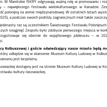
ym. W Manitobie ISKRY odgrywają ważną rolę w promowaniu i rozwo
my – największego festiwalu wielokulturowego w Kanadzie. Ze
ść polonijną na arenie międzynarodowej. W ostatnich latach wys
(2025), a podczas swoich podróży zagranicznych miał także zaszczy
 jedenasty raz są uczestnikiem Światowego Festiwalu Polonijnyc
szych osiągnięć Zespołu było zdobycie pierwszego miejsca w kon
rzygotowuje się obecnie do wyjątkowego jubileuszu – w 20
i.
cy Kolbuszowej i goście odwiedzający nasze miasto będą m
 który odbędzie się w skansenie Muzeum Kultury Ludowej w Kolb
ansenu jest bezpłatny.
sowiackiej dostępny jest na stronie Muzeum Kultury Ludowej w Ko
tiwalu-kultury-lasowiackiej
.