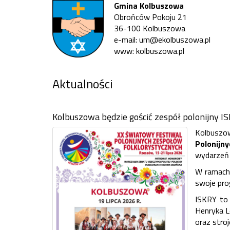
Gmina Kolbuszowa
Obrońców Pokoju 21
36-100 Kolbuszowa
e-mail: um@ekolbuszowa.pl
www: kolbuszowa.pl
Aktualności
Kolbuszowa będzie gościć zespół polonijny I
Kolbuszo
Polonijn
wydarzeń p
W ramach 
swoje pro
ISKRY to 
Henryka L
oraz stro