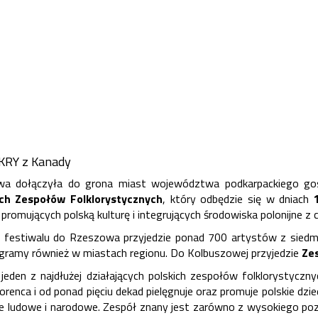
SKRY z Kanady
wa dołączyła do grona miast województwa podkarpackiego g
ych Zespołów Folklorystycznych
, który odbędzie się w dniach
romujących polską kulturę i integrujących środowiska polonijne z 
festiwalu do Rzeszowa przyjedzie ponad 700 artystów z siedmiu
gramy również w miastach regionu. Do Kolbuszowej przyjedzie
Ze
jeden z najdłużej działających polskich zespołów folklorystycz
orenca i od ponad pięciu dekad pielęgnuje oraz promuje polskie dz
je ludowe i narodowe. Zespół znany jest zarówno z wysokiego poz