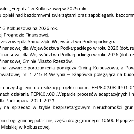
walni „Fregata” w Kolbuszowej w 2025 roku.
mu opieki nad bezdomnymi zwierzętami oraz zapobieganiu bezdom
MiG Kolbuszowa na 2026 rok.
ej Prognozie Finansowej.
y rzeczowej dla Samorządu Województwa Podkarpackiego.
 finansowej dla Województwa Podkarpackiego w roku 2026 (dot. r
 finansowej dla Województwa Podkarpackiego w roku 2026 (dot. re
 finansowej Gminie Miasto Rzeszów.
 na zawarcie porozumienia pomiędzy Gminą Kolbuszowa, a Powi
powiatowej Nr 1 215 R Werynia – Kłapówka polegająca na bu
a przystąpienie do realizacji projektu numer FEPK.07.08-IP.01-
mach działania FEPK.07.08 „Wsparcie procesów adaptacyjnych i 
dla Podkarpacia 2021-2027.
y na sprzedaż w trybie bezprzetargowym nieruchomości grun
ii drogi gminnej publicznej części drogi gminnej nr 10400 R poprz
 Miejskiej w Kolbuszowej.