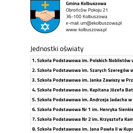
Gmina Kolbuszowa
Obrońców Pokoju 21
36-100 Kolbuszowa
e-mail: um@ekolbuszowa.pl
www: kolbuszowa.pl
Jednostki oświaty
1.
Szkoła Podstawowa im. Polskich Noblistów
2.
Szkoła Podstawowa im. Szarych Szeregów w
3.
Szkoła Podstawowa im. Janka Zawiszy w Pr
4.
Szkoła Podstawowa im. Kapitana Józefa Ba
5.
Szkoła Podstawowa im. Andrzeja Jadacha w
6.
Szkoła Podstawowa Nr 1 im. Henryka Sienki
7.
Szkoła Podstawowa Nr 2 im. Krzysztofa Kam
8.
Szkoła Podstawowa im. Jana Pawła II w Kup