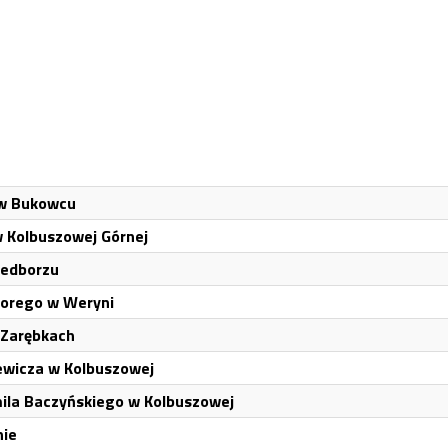
 w Bukowcu
 Kolbuszowej Górnej
zedborzu
torego w Weryni
 Zarębkach
ewicza w Kolbuszowej
ila Baczyńskiego w Kolbuszowej
nie