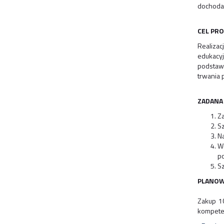
dochodac
CEL PR
Realiza
edukacy
podstaw
trwania p
ZADANA
Za
Sz
Na
W
p
Sz
PLANOW
Zakup 10
kompeten