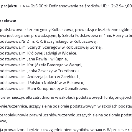
 projektu:
1 474 056,00 zł. Dofinansowanie ze środków UE: 1 252 947,60 
ocelowa:
y podstawowe z terenu gminy Kolbuszowa, prowadzące kształcenie ogóln
wa jest organem prowadzącym, tj. Szkoła Podstawowa nr 1 im. Henryka S
odstawowa Nr 2 im. K. K. Baczyńskiego w Kolbuszowej,
odstawowa im. Szarych Szeregów w Kolbuszowej Górnej,
odstawowa im. Królowej Jadwigi w Widełce,
odstawowa im. Jana Pawła II w Kupnie,
odstawowa im. Kpt. Józefa Batorego w Weryni,
odstawowa im. Janka Zawiszy w Przedborzu,
odstawowa im. Andrzeja Jadach w Zarębkach,
odstawowa im. Polskich Noblistów w Bukowcu,
odstawowa im. Marii Konopnickiej w Domatkowie.
zyciele/nauczycielki zatrudnione w szkołach podstawowych funkcjonującyc
niowie/uczennice, uczący się na poziomie podstawowym w szkołach podst
ice/opiekunowie prawni uczniów/uczennic uczących się na poziomie po
owa,
ja prowadzona będzie z uwzględnieniem wyników w nauce. W procesie rekr