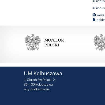
#Fundus
#Fundus
wersj
pobier
UM Kolbuszowa
ul Obrońców Pokoju 21
36-100 Kolbuszowa
woj. podkarpackie