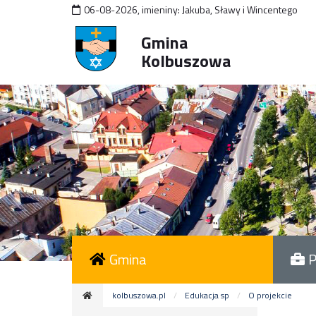
06-08-2026
,
imieniny:
Jakuba, Sławy i Wincentego
Gmina
Kolbuszowa
Gmina
P
kolbuszowa.pl
Edukacja sp
O projekcie