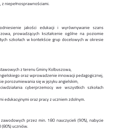
, z niepełnosprawnościami.
dniesienie jakości edukacji i wyrównywanie szans
zowa, prowadzących kształcenie ogólne na poziomie
ych szkołach w kontekście grup docelowych w okresie
dstawowych z terenu Gminy Kolbuszowa,
angielskiego oraz wprowadzenie innowacji pedagogicznej,
ie porozumiewania się w języku angielskim,
iwdziałania cyberprzemocy we wszystkich szkołach
ami edukacyjnymi oraz pracy z uczniem zdolnym.
 zawodowych przez min. 180 nauczycieli (90%), nabycie
 (80%) uczniów.