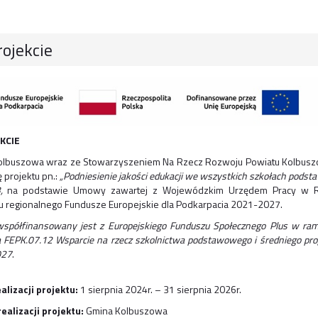
rojekcie
KCIE
lbuszowa wraz ze Stowarzyszeniem Na Rzecz Rozwoju Powiatu Kolbuszow
ę projektu pn.:
„Podniesienie jakości edukacji we wszystkich szkołach pods
3,
na podstawie Umowy zawartej z Wojewódzkim Urzędem Pracy w Rzesz
 regionalnego Fundusze Europejskie dla Podkarpacia 2021-2027.
współfinansowany jest z Europejskiego Funduszu Społecznego Plus w ram
a FEPK.07.12 Wsparcie na rzecz szkolnictwa podstawowego i średniego pro
027
.
alizacji projektu:
1 sierpnia 2024r. – 31 sierpnia 2026r.
ealizacji projektu:
Gmina Kolbuszowa