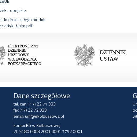
zeUE
zeEuropejskie
a do druku całego modułu
z artykuł jako pdf
Dane szczegółowe
G
tel. cen. (17) 22 71 333
Ur
fax (17) 22 72 939
po
email:
um@ekolbuszowa.pl
wt
konto: BS w Kolbuszowej
20 9180 0008 2001 0001 7792 0001