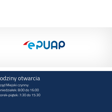
odziny otwarcia
ząd Miejski czynny:
niedziałek: 8:00 do 16:00
orek-piątek: 7:30 do 15:30