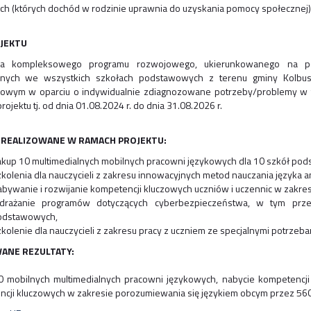
h (których dochód w rodzinie uprawnia do uzyskania pomocy społecznej)
OJEKTU
cja kompleksowego programu rozwojowego, ukierunkowanego na po
jnych we wszystkich szkołach podstawowych z terenu gminy Kolbus
owym w oparciu o indywidualnie zdiagnozowane potrzeby/problemy w t
rojektu tj. od dnia 01.08.2024 r. do dnia 31.08.2026 r.
 REALIZOWANE W RAMACH PROJEKTU:
kup 10 multimedialnych mobilnych pracowni językowych dla 10 szkół po
kolenia dla nauczycieli z zakresu innowacyjnych metod nauczania języka 
bywanie i rozwijanie kompetencji kluczowych uczniów i uczennic w zakres
drażanie programów dotyczących cyberbezpieczeństwa, w tym przec
odstawowych,
kolenie dla nauczycieli z zakresu pracy z uczniem ze specjalnymi potrzeb
ANE REZULTATY:
 mobilnych multimedialnych pracowni językowych, nabycie kompetencji
cji kluczowych w zakresie porozumiewania się językiem obcym przez 560