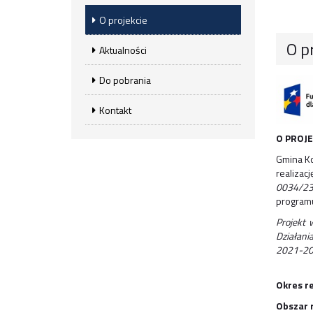
O projekcie
O p
Aktualności
Do pobrania
Kontakt
O PROJE
Gmina Ko
realizacj
0034/2
programu
Projekt 
Działani
2021-2
Okres re
Obszar r