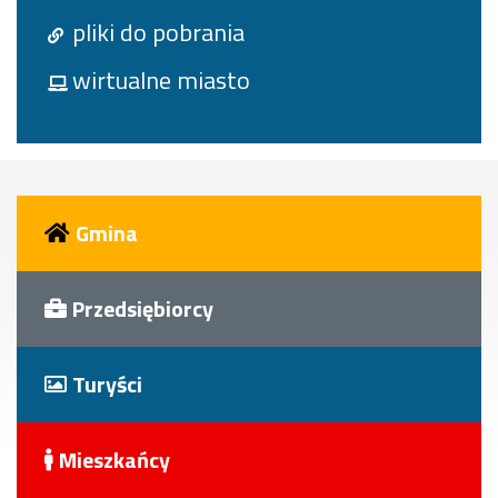
pliki do pobrania
wirtualne miasto
Gmina
Przedsiębiorcy
Turyści
Mieszkańcy