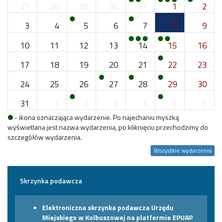
27
28
29
30
31
1
2
3
4
5
6
7
8
9
10
11
12
13
14
15
16
17
18
19
20
21
22
23
24
25
26
27
28
29
30
31
1
2
3
4
5
6
- ikona oznaczająca wydarzenie. Po najechaniu myszką
wyświetlana jest nazwa wydarzenia, po kliknięciu przechodzimy do
szczegółów wydarzenia.
Wszystkie wydarzenia
Skrzynka podawcza
Elektroniczna skrzynka podawcza Urzędu
Miejskiego w Kolbuszowej na platformie EPUAP