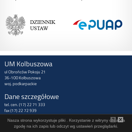
UM Kolbuszowa
ul Obrońców Pokoju 21
36-100 Kolbuszowa
woj. podkarpackie
Dane szczegółowe
tel. cen. (17) 22 71 333
fax (17) 22 72 939
email:
um@ekolbuszowa.pl
Nasza strona wykorzystuje pliki . Korzystanie z witryny oznacza
konto: BS w Kolbuszowej
zgodę na ich zapis lub odczyt wg ustawień przeglądarki.
20 9180 0008 2001 0001 7792 0001