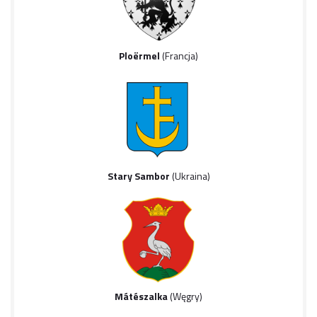
Ploërmel
(Francja)
Stary Sambor
(Ukraina)
Mátészalka
(Węgry)