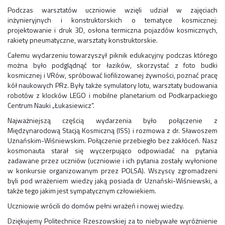
Podczas warsztatów uczniowie wzięli udział w zajęciach
inżynieryjnych i konstruktorskich o tematyce kosmicznej:
projektowanie i druk 3D, osłona termiczna pojazdów kosmicznych,
rakiety pneumatyczne, warsztaty konstruktorskie.
Całemu wydarzeniu towarzyszył piknik edukacyjny podczas którego
można było podglądnąć tor łazików, skorzystać z foto budki
kosmicznej i VRów, spróbować liofilizowanej żywności, poznać pracę
kół naukowych PRz. Były także symulatory lotu, warsztaty budowania
robotów z klocków LEGO i mobilne planetarium od Podkarpackiego
Centrum Nauki „Łukasiewicz”.
Najważniejszą częścią wydarzenia było połączenie z
Międzynarodową Stacją Kosmiczną (ISS) i rozmowa z dr. Sławoszem
Uznańskim-Wiśniewskim. Połączenie przebiegło bez zakłóceń. Nasz
kosmonauta starał się wyczerpująco odpowiadać na pytania
zadawane przez uczniów (uczniowie i ich pytania zostały wyłonione
w konkursie organizowanym przez POLSA). Wszyscy zgromadzeni
byli pod wrażeniem wiedzy jaką posiada dr Uznański-Wiśniewski, a
także tego jakim jest sympatycznym człowiekiem.
Uczniowie wrócili do domów pełni wrażeń i nowej wiedzy.
Dziękujemy Politechnice Rzeszowskiej za to niebywałe wyróżnienie