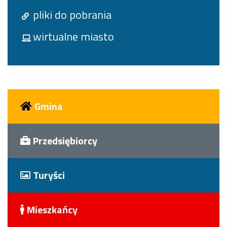
pliki do pobrania
wirtualne miasto
Gmina
Przedsiębiorcy
Turyści
Mieszkańcy