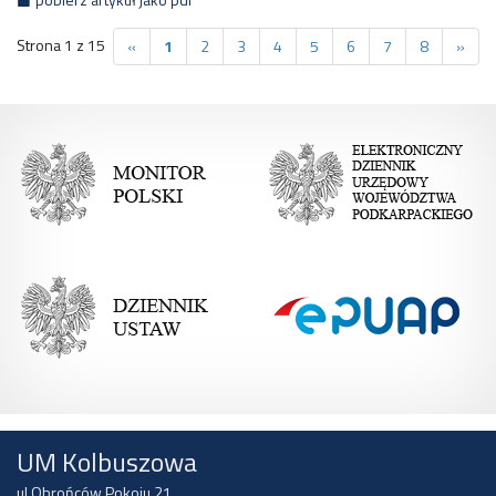
Strona 1 z 15
«
1
2
3
4
5
6
7
8
»
UM Kolbuszowa
ul Obrońców Pokoju 21