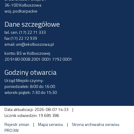
36-100 Kolbuszowa
woj. podkarpackie
Dane szczegółowe
tel. cen. (17) 22 71 333
fax (17) 22 72 939
email:
um@ekolbuszowa.pl
konto: BS w Kolbuszowej
20 9180 0008 2001 0001 7792 0001
Godziny otwarcia
Urząd Miejski czynny:
poniedziałek: 8:00 do 16:00
wtorek-piątek: 7:30 do 15:30
Data aktualizacji: 2026-08-07 14:33
|
Licznik odwiedzin: 19 685 386
Rejestr zmian
|
Mapa serwisu
|
Strona archiwalna serwisu
PRO3W