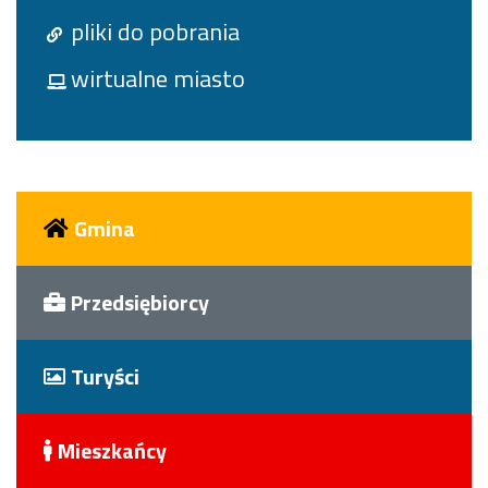
pliki do pobrania
wirtualne miasto
Gmina
Przedsiębiorcy
Turyści
Mieszkańcy