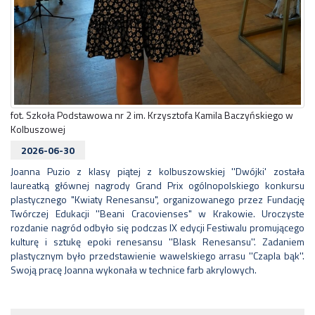
fot. Szkoła Podstawowa nr 2 im. Krzysztofa Kamila Baczyńskiego w
Kolbuszowej
2026-06-30
Joanna Puzio z klasy piątej z kolbuszowskiej ''Dwójki' została
laureatką głównej nagrody Grand Prix ogólnopolskiego konkursu
plastycznego "Kwiaty Renesansu", organizowanego przez Fundację
Twórczej Edukacji ''Beani Cracovienses" w Krakowie. Uroczyste
rozdanie nagród odbyło się podczas IX edycji Festiwalu promującego
kulturę i sztukę epoki renesansu ''Blask Renesansu''. Zadaniem
plastycznym było przedstawienie wawelskiego arrasu ''Czapla bąk''.
Swoją pracę Joanna wykonała w technice farb akrylowych.