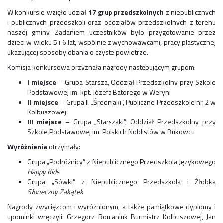
W konkursie wzięło udział
17 grup przedszkolnych
z niepublicznych
i publicznych przedszkoli oraz oddziałów przedszkolnych z terenu
naszej gminy. Zadaniem uczestników było przygotowanie przez
dzieci w wieku 5 i 6 lat, wspólnie z wychowawcami, pracy plastycznej
ukazującej sposoby dbania o czyste powietrze.
Komisja konkursowa przyznała nagrody następującym grupom:
I miejsce
– Grupa Starsza, Oddział Przedszkolny przy Szkole
Podstawowej im. kpt. Józefa Batorego w Weryni
II miejsce
– Grupa II „Średniaki”, Publiczne Przedszkole nr 2 w
Kolbuszowej
III miejsce
– Grupa „Starszaki”, Oddział Przedszkolny przy
Szkole Podstawowej im. Polskich Noblistów w Bukowcu
Wyróżnienia
otrzymały:
Grupa „Podróżnicy” z Niepublicznego Przedszkola Językowego
Happy Kids
Grupa „Sówki” z Niepublicznego Przedszkola i Żłobka
Słoneczny Zakątek
Nagrody zwycięzcom i wyróżnionym, a także pamiątkowe dyplomy i
upominki wręczyli: Grzegorz Romaniuk Burmistrz Kolbuszowej, Jan