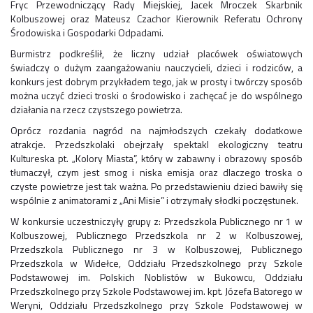
Fryc Przewodniczący Rady Miejskiej, Jacek Mroczek Skarbnik
Kolbuszowej oraz Mateusz Czachor Kierownik Referatu Ochrony
Środowiska i Gospodarki Odpadami.
Burmistrz podkreślił, że liczny udział placówek oświatowych
świadczy o dużym zaangażowaniu nauczycieli, dzieci i rodziców, a
konkurs jest dobrym przykładem tego, jak w prosty i twórczy sposób
można uczyć dzieci troski o środowisko i zachęcać je do wspólnego
działania na rzecz czystszego powietrza.
Oprócz rozdania nagród na najmłodszych czekały dodatkowe
atrakcje. Przedszkolaki obejrzały spektakl ekologiczny teatru
Kultureska pt. „Kolory Miasta”, który w zabawny i obrazowy sposób
tłumaczył, czym jest smog i niska emisja oraz dlaczego troska o
czyste powietrze jest tak ważna. Po przedstawieniu dzieci bawiły się
wspólnie z animatorami z „Ani Misie” i otrzymały słodki poczęstunek.
W konkursie uczestniczyły grupy z: Przedszkola Publicznego nr 1 w
Kolbuszowej, Publicznego Przedszkola nr 2 w Kolbuszowej,
Przedszkola Publicznego nr 3 w Kolbuszowej, Publicznego
Przedszkola w Widełce, Oddziału Przedszkolnego przy Szkole
Podstawowej im. Polskich Noblistów w Bukowcu, Oddziału
Przedszkolnego przy Szkole Podstawowej im. kpt. Józefa Batorego w
Weryni, Oddziału Przedszkolnego przy Szkole Podstawowej w