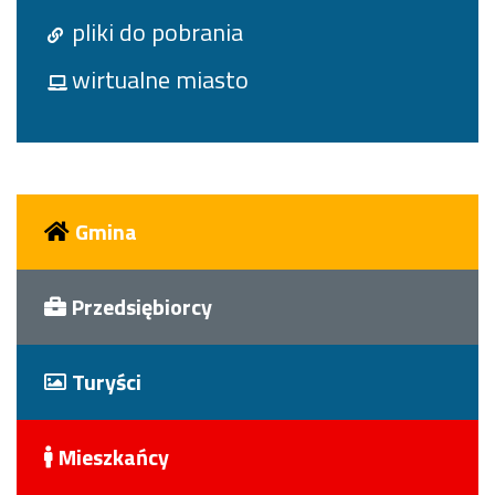
pliki do pobrania
wirtualne miasto
Gmina
Przedsiębiorcy
Turyści
Mieszkańcy