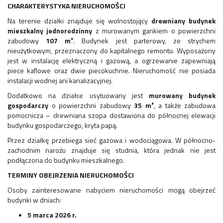
CHARAKTERYSTYKA NIERUCHOMOŚCI
Na terenie działki znajduje się wolnostojący
drewniany budynek
mieszkalny jednorodzinny
z murowanym gankiem o powierzchni
zabudowy
107 m²
. Budynek jest parterowy, ze strychem
nieużytkowym, przeznaczony do kapitalnego remontu. Wyposażony
jest w instalację elektryczną i gazową, a ogrzewanie zapewniają
piece kaflowe oraz dwie piecokuchnie. Nieruchomość nie posiada
instalacji wodnej ani kanalizacyjnej.
Dodatkowo na działce usytuowany jest
murowany budynek
gospodarczy
o powierzchni zabudowy
35 m²
, a także zabudowa
pomocnicza – drewniana szopa dostawiona do północnej elewacji
budynku gospodarczego, kryta papą.
Przez działkę przebiega sieć gazowa i wodociągowa. W północno-
zachodnim narożu znajduje się studnia, która jednak nie jest
podłączona do budynku mieszkalnego.
TERMINY OBEJRZENIA NIERUCHOMOŚCI
Osoby zainteresowane nabyciem nieruchomości mogą obejrzeć
budynki w dniach:
5 marca 2026 r.