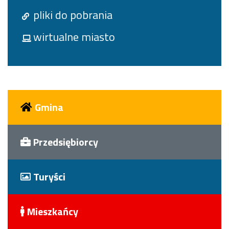
pliki do pobrania
wirtualne miasto
Gmina
Przedsiębiorcy
Turyści
Mieszkańcy