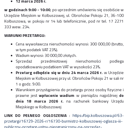
12 marca 2026 r.
w godzinach 9:00 - 10:00
, po uprzednim umówieniu się osobiście w
Urzędzie Miejskim w Kolbuszowej, ul. Obrońców Pokoju 21, 36-100
Kolbuszowa, w pokoju nr 14 lub telefonicznie, pod nr tel. 17 2271
333 wew. 234.
WARUNKI PRZETARGU:
Cena wywoławcza nieruchomości wynosi: 300 000,00 (brutto,
w tym podatek VAT 23%).
Wadium wynosi: 30 000,00 złotych.
Sprzedaż przedmiotowej nieruchomości podlega
opodatkowaniu podatkiem VAT w wysokości 23%.
Przetarg odbędzie się w dniu 24 marca 2026 r.
w Urzędzie
Miejskim w Kolbuszowej przy ul. Obrońców Pokoju 21 w sali nr
1 o godz. 9:00.
Warunkiem przystąpienia do przetargu przez osoby fizyczne i
prawne jest
wpłacenie wadium
w pieniądzu najpóźniej
do
dnia 18 marca 2026 r.
na rachunek bankowy Urzędu
Miejskiego w Kolbuszowej
LINK DO PEŁNEGO OGŁOSZENIA
:
https://bip.kolbuszowa.pl/63-
przetargi/16729-2026-r/16730-burmistrz-kolbuszowej-oglasza-iii-
publiczny-przetarg-ustny-nieograniczony-na-sprzedaz-