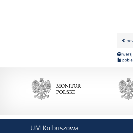
pow
wersja
pobier
UM Kolbuszowa