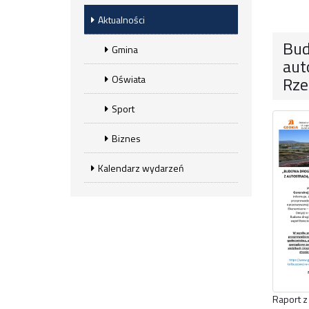
Aktualności
Bud
Gmina
aut
Oświata
Rze
Sport
Biznes
Kalendarz wydarzeń
Raport z