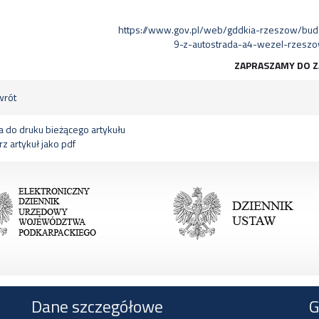
https://www.gov.pl/web/gddkia-rzeszow/bud
9-z-autostrada-a4-wezel-rzesz
ZAPRASZAMY DO Z
rót
 do druku bieżącego artykułu
z artykuł jako pdf
Dane szczegółowe
G