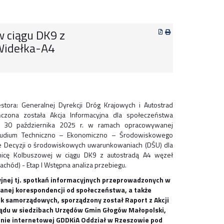
 ciągu DK9 z
Widełka-A4
stora: Generalnej Dyrekcji Dróg Krajowych i Autostrad
czona została Akcja Informacyjna dla społeczeństwa
 30 października 2025 r. w ramach opracowywanej
Studium Techniczno – Ekonomiczno – Środowiskowego
e Decyzji o środowiskowych uwarunkowaniach (DŚU) dla
nicę Kolbuszowej w ciągu DK9 z autostradą A4 węzeł
hód) - Etap I Wstępna analiza przebiegu.
jnej tj. spotkań informacyjnych przeprowadzonych w
manej korespondencji od społeczeństwa, a także
ek samorządowych, sporządzony został Raport z Akcji
glądu w siedzibach Urzędów Gmin Głogów Małopolski,
ronie internetowej GDDKiA Oddział w Rzeszowie pod