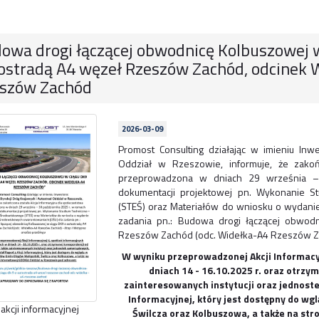
owa drogi łączącej obwodnicę Kolbuszowej w
ostradą A4 węzeł Rzeszów Zachód, odcinek 
szów Zachód
2026-03-09
Promost Consulting działając w imieniu Inwe
Oddział w Rzeszowie, informuje, że zakoń
przeprowadzona w dniach 29 września –
dokumentacji projektowej pn. Wykonanie 
(STEŚ) oraz Materiałów do wniosku o wydani
zadania pn.: Budowa drogi łączącej obwod
Rzeszów Zachód (odc. Widełka-A4 Rzeszów Zac
W wyniku przeprowadzonej Akcji Informacy
dniach 14 - 16.10.2025 r. oraz otrzy
zainteresowanych instytucji oraz jednost
Informacyjnej, który jest dostępny do w
 akcji informacyjnej
Świlcza oraz Kolbuszowa, a także na st