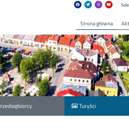
Sel
Strona główna
Akt
rzedsiębiorcy
Turyści