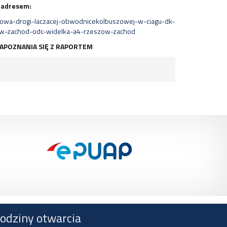
adresem:
owa-drogi-laczacej-obwodnicekolbuszowej-w-ciagu-dk-
ow-zachod-odc-widelka-a4-rzeszow-zachod
APOZNANIA SIĘ Z RAPORTEM
odziny otwarcia