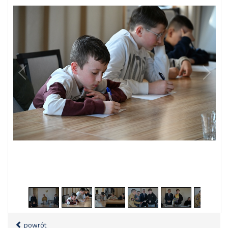
2
/
15
powrót