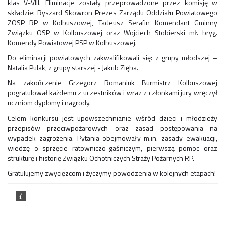
klas V-VIII. Eliminacje zostały przeprowadzone przez komisję w
składzie: Ryszard Skowron Prezes Zarządu Oddziału Powiatowego
ZOSP RP w Kolbuszowej, Tadeusz Serafin Komendant Gminny
Związku OSP w Kolbuszowej oraz Wojciech Stobierski mł. bryg.
Komendy Powiatowej PSP w Kolbuszowej.
Do eliminacji powiatowych zakwalifikowali się: z grupy młodszej –
Natalia Pulak, z grupy starszej - Jakub Zięba.
Na zakończenie Grzegorz Romaniuk Burmistrz Kolbuszowej
pogratulował każdemu z uczestników i wraz z członkami jury wręczył
uczniom dyplomy i nagrody.
Celem konkursu jest upowszechnianie wśród dzieci i młodzieży
przepisów przeciwpożarowych oraz zasad postępowania na
wypadek zagrożenia. Pytania obejmowały m.in. zasady ewakuacji,
wiedzę o sprzęcie ratowniczo-gaśniczym, pierwszą pomoc oraz
strukturę i historię Związku Ochotniczych Straży Pożarnych RP.
Gratulujemy zwycięzcom i życzymy powodzenia w kolejnych etapach!