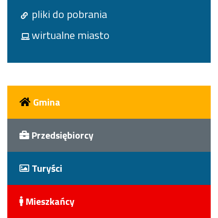
pliki do pobrania
wirtualne miasto
Gmina
Przedsiębiorcy
Turyści
Mieszkańcy