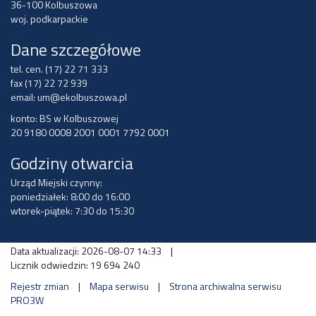
36-100 Kolbuszowa
woj. podkarpackie
Dane szczegółowe
tel. cen. (17) 22 71 333
fax (17) 22 72 939
email:
um@ekolbuszowa.pl
konto: BS w Kolbuszowej
20 9180 0008 2001 0001 7792 0001
Godziny otwarcia
Urząd Miejski czynny:
poniedziałek: 8:00 do 16:00
wtorek-piątek: 7:30 do 15:30
Data aktualizacji: 2026-08-07 14:33
|
Licznik odwiedzin: 19 694 240
Rejestr zmian
|
Mapa serwisu
|
Strona archiwalna serwisu
PRO3W