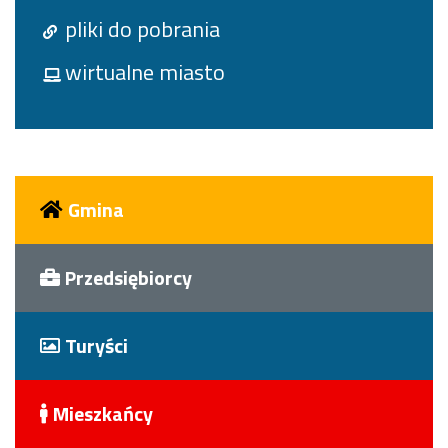
pliki do pobrania
wirtualne miasto
Gmina
Przedsiębiorcy
Turyści
Mieszkańcy