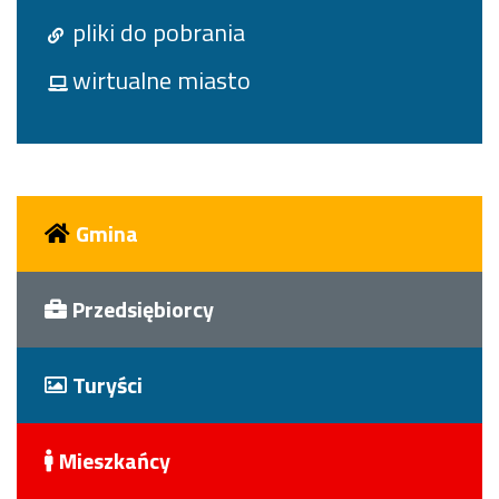
pliki do pobrania
wirtualne miasto
Gmina
Przedsiębiorcy
Turyści
Mieszkańcy