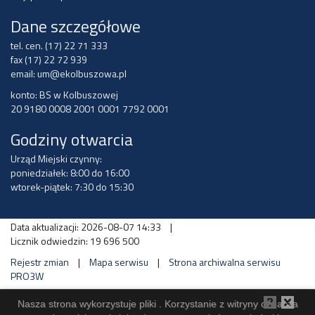
Dane szczegółowe
tel. cen. (17) 22 71 333
fax (17) 22 72 939
email:
um@ekolbuszowa.pl
konto: BS w Kolbuszowej
20 9180 0008 2001 0001 7792 0001
Godziny otwarcia
Urząd Miejski czynny:
poniedziałek: 8:00 do 16:00
wtorek-piątek: 7:30 do 15:30
Data aktualizacji: 2026-08-07 14:33
|
Licznik odwiedzin: 19 696 500
Rejestr zmian
|
Mapa serwisu
|
Strona archiwalna serwisu
PRO3W
Nasza strona wykorzystuje pliki . Korzystanie z witryny oznacza