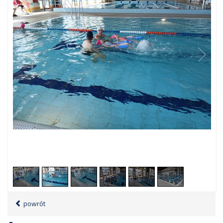
2
/
6
powrót