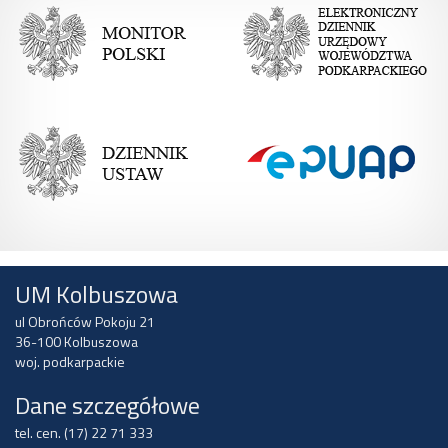
UM Kolbuszowa
ul Obrońców Pokoju 21
36-100 Kolbuszowa
woj. podkarpackie
Dane szczegółowe
tel. cen. (17) 22 71 333