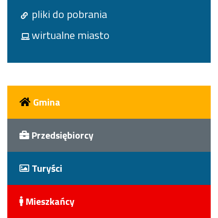
pliki do pobrania
wirtualne miasto
Gmina
Przedsiębiorcy
Turyści
Mieszkańcy