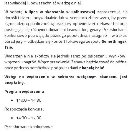
lasowiackiej i upowszechniać wiedzę o niej.
W sobotę
4 lipca w skansenie w Kolbuszowej
zaprezentują się
dorośli i dzieci, indywidualnie lub w scenkach zbiorowych, by przed
zgromadzoną publicznością oraz jury opowiedzieć ciekawe historie,
posługując się różnymi odmianami lasowiackiej gwary. Przesłuchania
konkursowe potrwają do późnego popołudnia, następnie – w trakcie
obrad jury – odbędzie się koncert folkowego zespołu
Somethingski
Trio
.
Wydarzenie nie skończy się jednak zaraz po ogłoszeniu wyników i
wręczeniu nagród. Wręcz przeciwnie! Zabawa będzie trwać do późnej
nocy podczas potańcówki pod gwiazdami z
kapelą Łola
!
Wstęp na wydarzenie w sektorze wstępnym skansenu jest
bezpłatny.
Program wydarzenia
14:00 – 14:30
Rozpoczęcie konkursu
14:30 – 17:30
Przesłuchania konkursowe