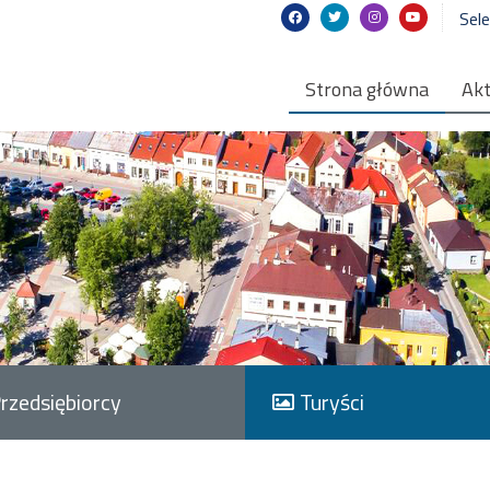
Sel
Strona główna
Akt
rzedsiębiorcy
Turyści