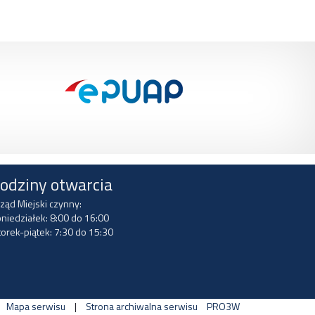
odziny otwarcia
ząd Miejski czynny:
niedziałek: 8:00 do 16:00
orek-piątek: 7:30 do 15:30
Mapa serwisu
|
Strona archiwalna serwisu
PRO3W