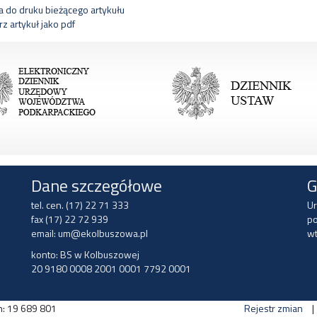
 do druku bieżącego artykułu
z artykuł jako pdf
Dane szczegółowe
G
tel. cen. (17) 22 71 333
Ur
fax (17) 22 72 939
po
email:
um@ekolbuszowa.pl
wt
konto: BS w Kolbuszowej
20 9180 0008 2001 0001 7792 0001
n: 19 689 801
Rejestr zmian
|