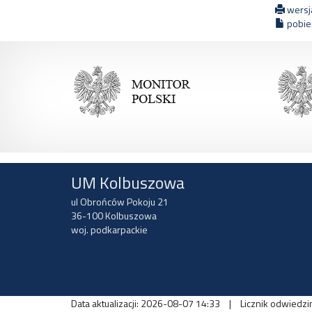
wersja
pobier
UM Kolbuszowa
ul Obrońców Pokoju 21
36-100 Kolbuszowa
woj. podkarpackie
Data aktualizacji: 2026-08-07 14:33
|
Licznik odwiedzi