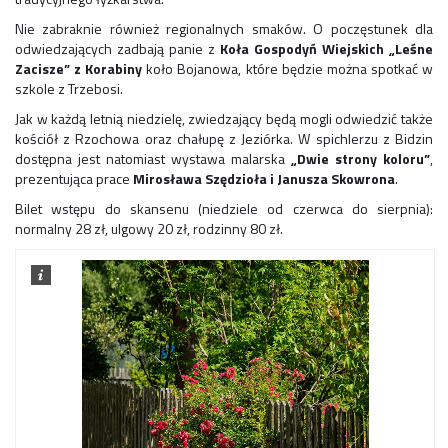
Nie zabraknie również regionalnych smaków. O poczęstunek dla
odwiedzających zadbają panie z
Koła Gospodyń Wiejskich „Leśne
Zacisze” z Korabiny
koło Bojanowa, które będzie można spotkać w
szkole z Trzebosi.
Jak w każdą letnią niedzielę, zwiedzający będą mogli odwiedzić także
kościół z Rzochowa oraz chałupę z Jeziórka. W spichlerzu z Bidzin
dostępna jest natomiast wystawa malarska
„Dwie strony koloru”
,
prezentująca prace
Mirosława Szędzioła i Janusza Skowrona
.
Bilet wstępu do skansenu (niedziele od czerwca do sierpnia):
normalny 28 zł, ulgowy 20 zł, rodzinny 80 zł.