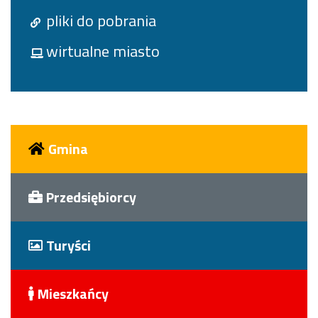
pliki do pobrania
wirtualne miasto
Gmina
Przedsiębiorcy
Turyści
Mieszkańcy