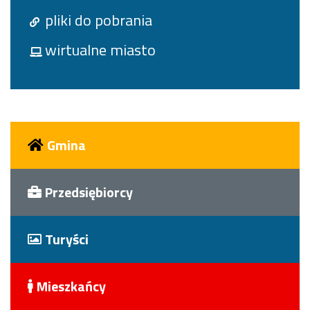
pliki do pobrania
wirtualne miasto
Gmina
Przedsiębiorcy
Turyści
Mieszkańcy