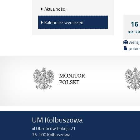
Aktualności
16
Kalendarz wydarzeń
sie 20
wersja
pobier
UM Kolbuszowa
ul Obrońców Pokoju 21
36-100 Kolbuszowa