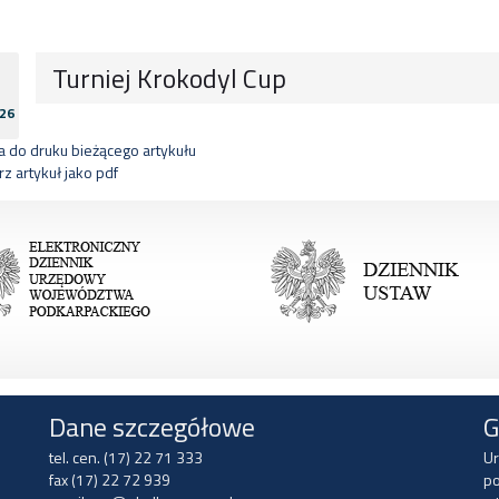
Turniej Krokodyl Cup
26
 do druku bieżącego artykułu
z artykuł jako pdf
Dane szczegółowe
G
tel. cen. (17) 22 71 333
Ur
fax (17) 22 72 939
po