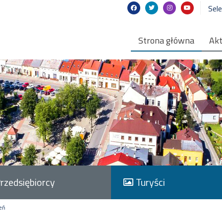
Sel
Strona główna
Akt
rzedsiębiorcy
Turyści
eń