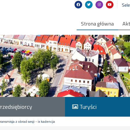
Sel
Strona główna
Akt
rzedsiębiorcy
Turyści
ransmisja z obrad sesji - ix kadencja