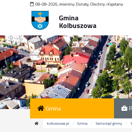
08-08-2026
,
imieniny:
Donaty, Olechny i Kajetana
Gmina
Kolbuszowa
Gmina
P
kolbuszowa.pl
Gmina
Samorząd gminy
t