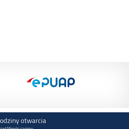
odziny otwarcia
ząd Miejski czynny: