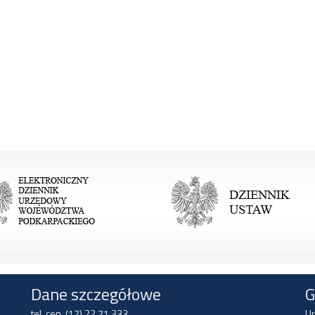
Dane szczegółowe
G
tel. cen. (17) 22 71 333
Ur