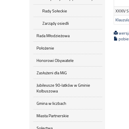
Rady Sołeckie
XXXIV S
Klauzul
Zarządy osiedli
wersj
Rada Młodzieżowa
pobier
Położenie
Honorowi Obywatele
Zasłużeni dla MiG
Jubileusze 90-latków w Gminie
Kolbuszowa
Gmina w liczbach
Miasta Partnerskie
Sołectwa