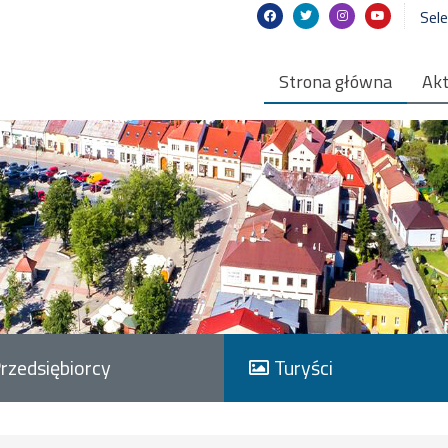
Sel
Strona główna
Akt
rzedsiębiorcy
Turyści