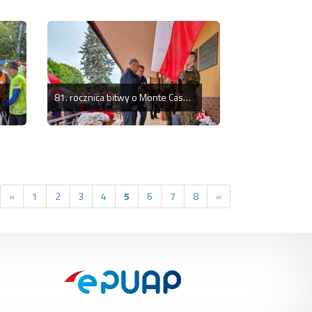
81. rocznica bitwy o Monte Cassino
«
1
2
3
4
5
6
7
8
»