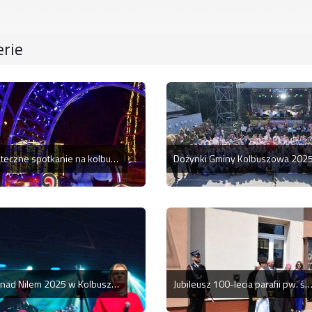
erie
Świąteczne spotkanie na kolbuszowskim rynku
Dożynki Gminy Kolbuszowa 202
Jazz nad Nilem 2025 w Kolbuszowej
Jubileusz 100-lecia parafii pw. św. Jana Chrzciciela oraz OSP w