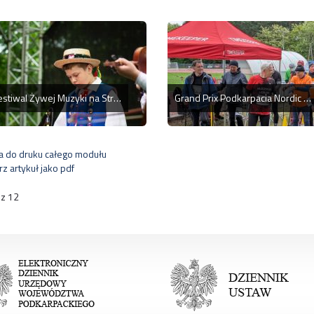
XII Festiwal Żywej Muzyki na Strun Dwanaście i Trzy Smyki
Grand Prix Podkarpacia Nordic Walking - sportowe zmagania w Kolbuszowej
a do druku całego modułu
z artykuł jako pdf
 z 12