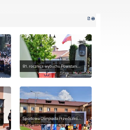
5
81. rocznica wybuchu Powstania Warszawskiego
 Kupnie
Sportowa Olimpiada Przedszkolaków w Kolbuszowej