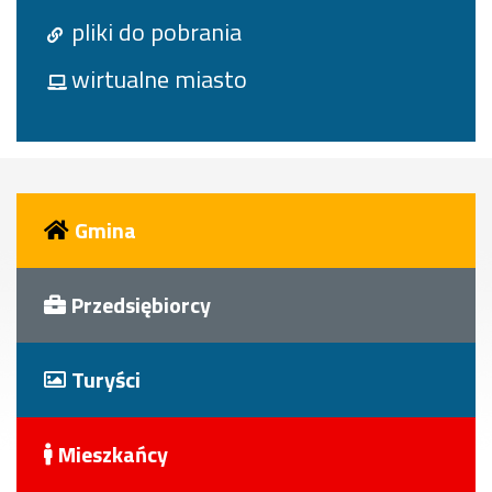
pliki do pobrania
wirtualne miasto
Gmina
Przedsiębiorcy
Turyści
Mieszkańcy