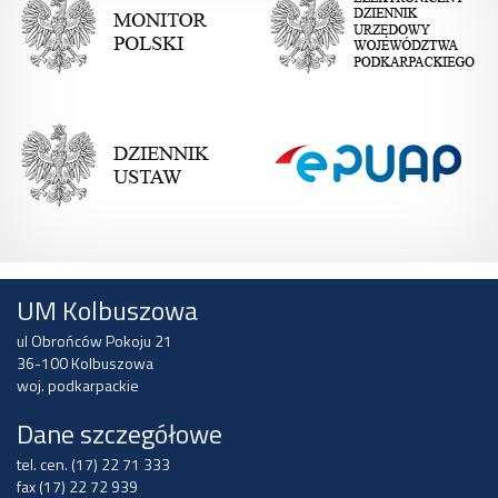
UM Kolbuszowa
ul Obrońców Pokoju 21
36-100 Kolbuszowa
woj. podkarpackie
Dane szczegółowe
tel. cen. (17) 22 71 333
fax (17) 22 72 939