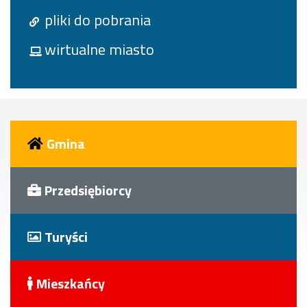
pliki do pobrania
wirtualne miasto
Gmina
Przedsiębiorcy
Turyści
Mieszkańcy