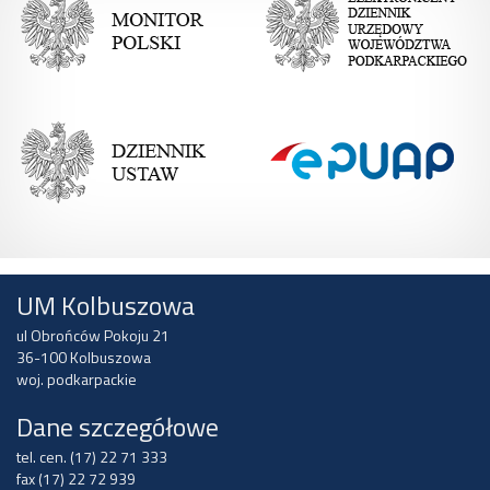
UM Kolbuszowa
ul Obrońców Pokoju 21
36-100 Kolbuszowa
woj. podkarpackie
Dane szczegółowe
tel. cen. (17) 22 71 333
fax (17) 22 72 939