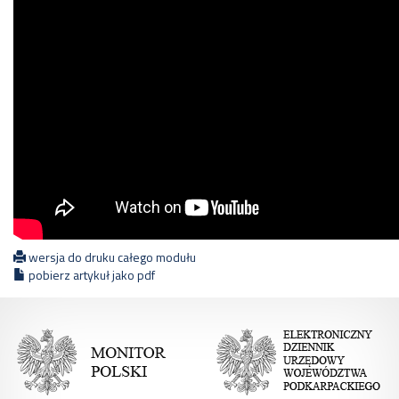
wersja do druku całego modułu
pobierz artykuł jako pdf