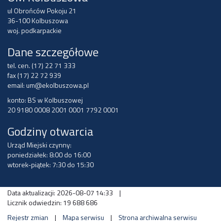
ul Obrońców Pokoju 21
36-100 Kolbuszowa
woj. podkarpackie
Dane szczegółowe
tel. cen. (17) 22 71 333
fax (17) 22 72 939
email:
um@ekolbuszowa.pl
konto: BS w Kolbuszowej
20 9180 0008 2001 0001 7792 0001
Godziny otwarcia
Urząd Miejski czynny:
poniedziałek: 8:00 do 16:00
wtorek-piątek: 7:30 do 15:30
Data aktualizacji: 2026-08-07 14:33
|
Licznik odwiedzin: 19 688 686
Rejestr zmian
|
Mapa serwisu
|
Strona archiwalna serwisu