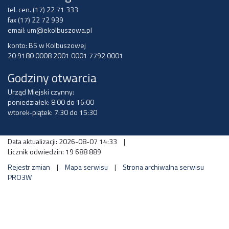
tel. cen. (17) 22 71 333
fax (17) 22 72 939
email:
um@ekolbuszowa.pl
konto: BS w Kolbuszowej
20 9180 0008 2001 0001 7792 0001
Godziny otwarcia
Urząd Miejski czynny:
poniedziałek: 8:00 do 16:00
wtorek-piątek: 7:30 do 15:30
Data aktualizacji: 2026-08-07 14:33
|
Licznik odwiedzin: 19 688 889
Rejestr zmian
|
Mapa serwisu
|
Strona archiwalna serwisu
PRO3W