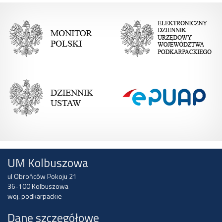
UM Kolbuszowa
ul Obrońców Pokoju 21
36-100 Kolbuszowa
woj. podkarpackie
Dane szczegółowe