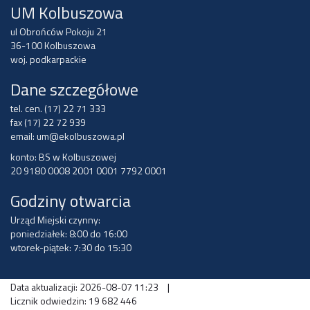
UM Kolbuszowa
ul Obrońców Pokoju 21
36-100 Kolbuszowa
woj. podkarpackie
Dane szczegółowe
tel. cen. (17) 22 71 333
fax (17) 22 72 939
email:
um@ekolbuszowa.pl
konto: BS w Kolbuszowej
20 9180 0008 2001 0001 7792 0001
Godziny otwarcia
Urząd Miejski czynny:
poniedziałek: 8:00 do 16:00
wtorek-piątek: 7:30 do 15:30
Data aktualizacji: 2026-08-07 11:23
|
Licznik odwiedzin: 19 682 446