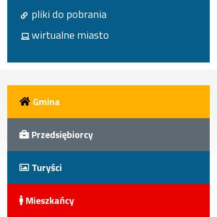
pliki do pobrania
wirtualne miasto
Gmina
Przedsiębiorcy
Turyści
Mieszkańcy