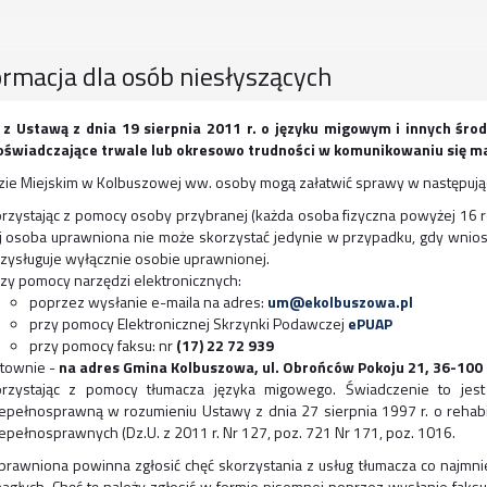
ormacja dla osób niesłyszących
 z Ustawą z dnia 19 sierpnia 2011 r. o języku migowym i innych środ
oświadczające trwale lub okresowo trudności w komunikowaniu się ma
ie Miejskim w Kolbuszowej ww. osoby mogą załatwić sprawy w następują
rzystając z pomocy osoby przybranej (każda osoba fizyczna powyżej 16 
j osoba uprawniona nie może skorzystać jedynie w przypadku, gdy wnio
zysługuje wyłącznie osobie uprawnionej.
zy pomocy narzędzi elektronicznych:
poprzez wysłanie e-maila na adres:
um@ekolbuszowa.pl
przy pomocy Elektronicznej Skrzynki Podawczej
ePUAP
przy pomocy faksu: nr
(17) 22 72 939
stownie -
na adres Gmina Kolbuszowa, ul. Obrońców Pokoju 21, 36-100
orzystając z pomocy tłumacza języka migowego. Świadczenie to jes
epełnosprawną w rozumieniu Ustawy z dnia 27 sierpnia 1997 r. o rehabil
epełnosprawnych (Dz.U. z 2011 r. Nr 127, poz. 721 Nr 171, poz. 1016.
rawniona powinna zgłosić chęć skorzystania z usług tłumacza co najmni
 nagłych. Chęć tę należy zgłosić w formie pisemnej poprzez wysłanie faks