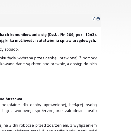
kach komunikowania się (Dz.U. Nr 209, poz. 1243),
ją kilka możliwości załatwienia spraw urzędowych.
cy sposób:
roku życia, wybrana przez osobę uprawioną). Z pomocy
skowane dane są chronione prawnie, a dostęp do nich
 Kolbuszowa
t bezpłatne dla osoby uprawnionej, będącej osobą
itacji zawodowej i społecznej oraz zatrudnianiu osób
ej na 3 dni robocze przed zdarzeniem, z wyłączeniem
u, poczty elektronicznej. W przypadku braku możliwości