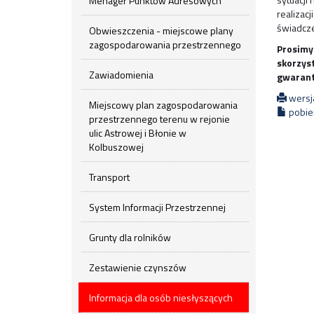
Menager Punktów Adresowych
realiza
świadcze
Obwieszczenia - miejscowe plany
zagospodarowania przestrzennego
Prosimy
skorzys
Zawiadomienia
gwarant
wersj
Miejscowy plan zagospodarowania
pobier
przestrzennego terenu w rejonie
ulic Astrowej i Błonie w
Kolbuszowej
Transport
System Informacji Przestrzennej
Grunty dla rolników
Zestawienie czynszów
Informacja dla osób niesłyszących