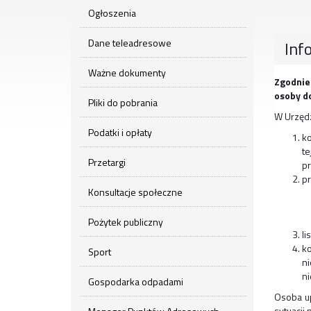
Ogłoszenia
Dane teleadresowe
Inf
Ważne dokumenty
Zgodnie
osoby d
Pliki do pobrania
W Urzędz
Podatki i opłaty
ko
te
Przetargi
pr
pr
Konsultacje społeczne
Pożytek publiczny
li
k
Sport
ni
ni
Gospodarka odpadami
Osoba up
sytuacji