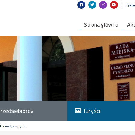
Sel
Strona główna
Akt
rzedsiębiorcy
Turyści
ób niesłyszących