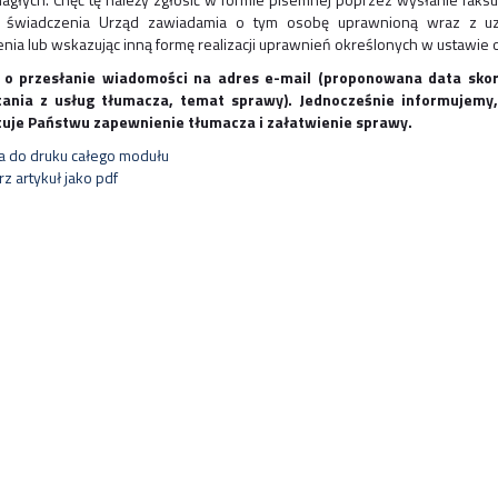
cji świadczenia Urząd zawiadamia o tym osobę uprawnioną wraz z uza
nia lub wskazując inną formę realizacji uprawnień określonych w ustawie
 o przesłanie wiadomości na adres e-mail (proponowana data sko
tania z usług tłumacza, temat sprawy). Jednocześnie informujemy
uje Państwu zapewnienie tłumacza i załatwienie sprawy.
a do druku całego modułu
z artykuł jako pdf