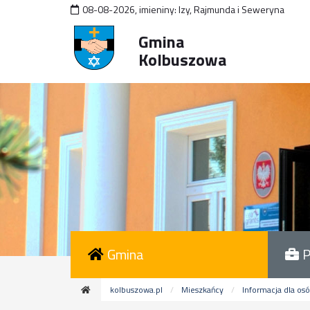
08-08-2026
,
imieniny:
Izy, Rajmunda i Seweryna
Gmina
Kolbuszowa
Gmina
P
kolbuszowa.pl
Mieszkańcy
Informacja dla os